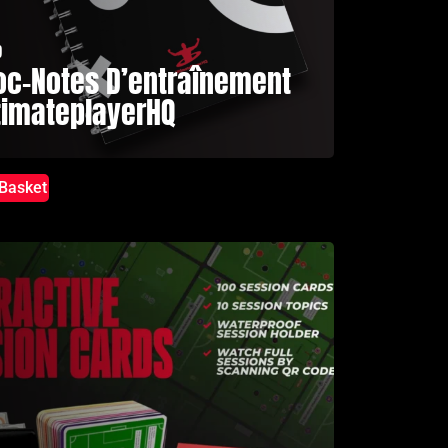
9
oc-Notes D’entraînement
timateplayerHQ
Basket