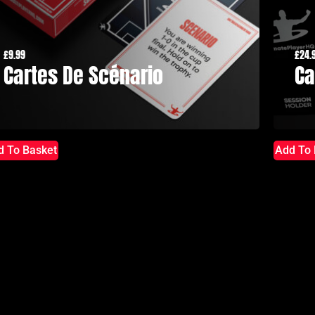
£
9.99
£
24.
Cartes De Scénario
Ca
d To Basket
Add To 