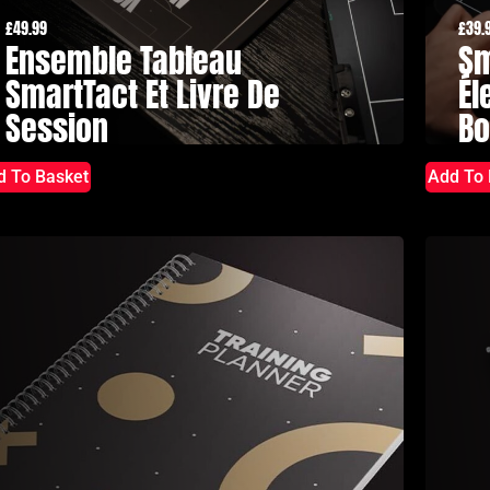
£
49.99
£
39.
Ensemble Tableau
Sm
SmartTact Et Livre De
Él
Session
Bo
d To Basket
Add To 