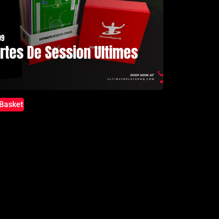
99
rtes De Session Ultimes
Basket