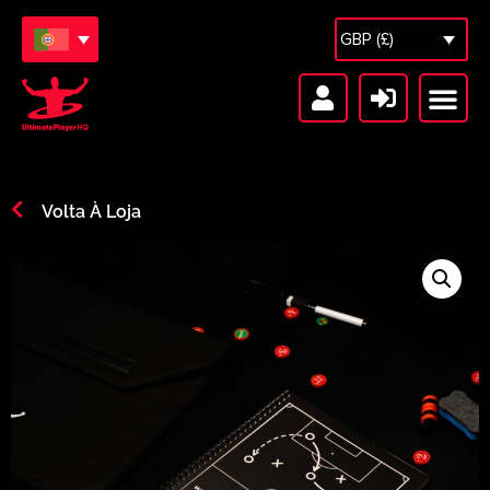
GBP (£)
Sessões Gratuitas
Cofre de Sessões
Volta À Loja