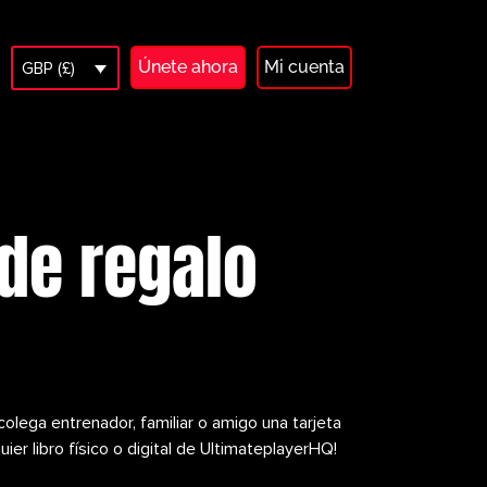
Únete ahora
Mi cuenta
GBP (£)
 de regalo
 colega entrenador, familiar o amigo una tarjeta
quier libro físico o digital de UltimateplayerHQ!