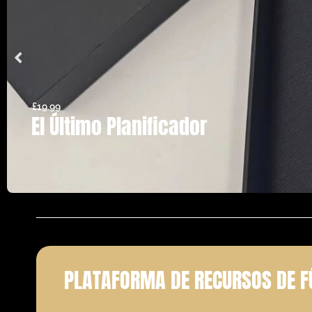
£
19.99
El Último Planificador
PLATAFORMA DE RECURSOS DE F