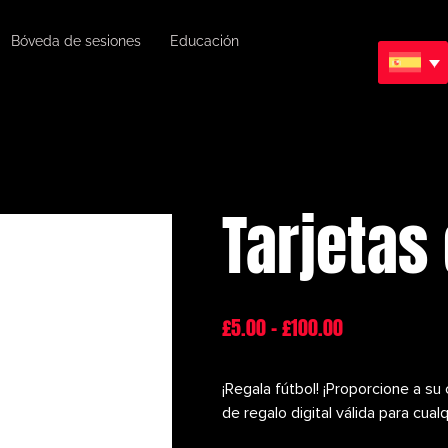
Bóveda de sesiones
Educación
Tarjetas
£
5.00
–
£
100.00
¡Regala fútbol! ¡Proporcione a su
de regalo digital válida para cual