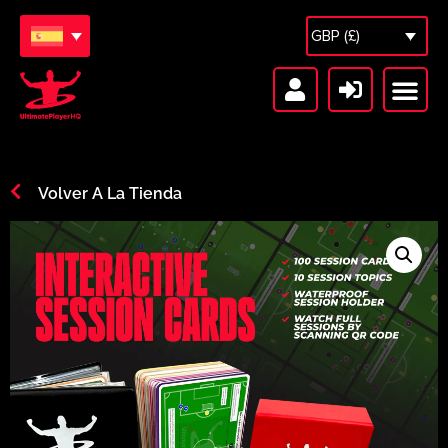
GBP (£)
Sesiones gratuitas
Bóveda de sesiones
Volver A La Tienda