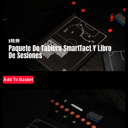
£
49.99
Paquete De Tablero SmartTact Y Libro
De Sesiones
Add To Basket