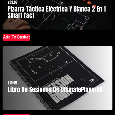
£
39.99
Pizarra Táctica Eléctrica Y Blanca 2 En 1
Smart Tact
Add To Basket
£
19.99
Libro De Sesiones De UltimatePlayerHQ