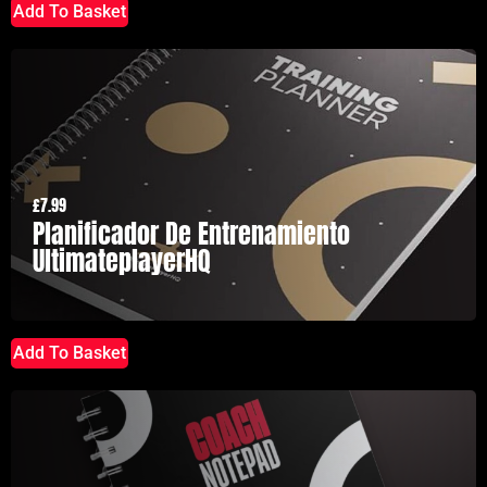
Add To Basket
£
7.99
Planificador De Entrenamiento
UltimateplayerHQ
Add To Basket