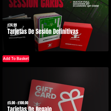
£
24.99
Tarjetas De Sesión Definitivas
Add To Basket
£
5.00
–
£
100.00
Tarjetas De Regalo