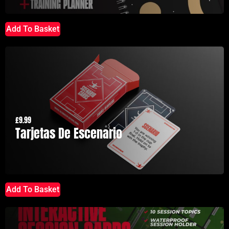
Add To Basket
£
9.99
Tarjetas De Escenario
Add To Basket