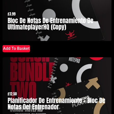
£
3.99
Bloc De Notas De Entrenamiento De
UltimateplayerHQ (Copy)
Add To Basket
£
12.50
Planificador De Entrenamiento + Bloc De
Notas Del Entrenador